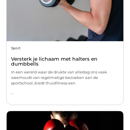
Sport
Versterk je lichaam met halters en
dumbbells
In een wereld waar de drukte van alledag ons vaak
weerhoudt van regelmatige bezoeken aan de
sportschool, biedt thuisfitness een
...