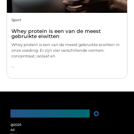
Sport
Whey protein is een van de meest
gebruikte eiwitten
Whey protein is een van de meest gebruikte eiwitten in
onze voeding. Er zijn vier verschillende vormen:
concentraat, isolaat en
...
Main Links
Website Linkbuilding: De Sleutel tot Meer Online Zichtbaarheid
Verdien Geld met je Website: Ontgrendel het Verdienpotentieel van je Online Platform
@2025
All