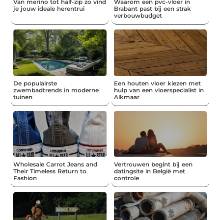
Van merino tot half-zip zo vind
Waarom een pvc-vloer in
je jouw ideale herentrui
Brabant past bij een strak
verbouwbudget
De populairste
Een houten vloer kiezen met
zwembadtrends in moderne
hulp van een vloerspecialist in
tuinen
Alkmaar
Wholesale Carrot Jeans and
Vertrouwen begint bij een
Their Timeless Return to
datingsite in België met
Fashion
controle