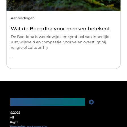
Aanbiedingen
Wat de Boeddha voor mensen betekent
De Boeddha is wereldwijd een symbool van innerlijke
rust, wijsheid en compassie. Voor velen overstijgt hij
religie of cultuur; hij
...
Main Links
Website Linkbuilding: De Sleutel tot Meer Online Zichtbaarheid
Verdien Geld met je Website: Ontgrendel het Verdienpotentieel van je Online Platform
@2025
All
Right
Bericht categorie
Reserved.