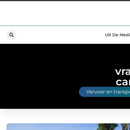
Uit De Medi
vr
ca
Vervoer en transp