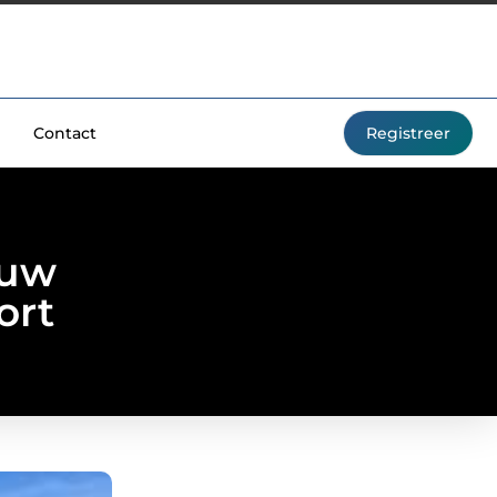
Contact
Registreer
 uw
ort