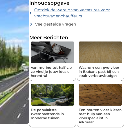
Inhoudsopgave
Ontdek de wereld van vacatures voor
vrachtwagenchauffeurs
Veelgestelde vragen
Meer Berichten
Van merino tot half-zip
Waarom een pvc-vloer
zo vind je jouw ideale
in Brabant past bij een
herentrui
strak verbouwbudget
De populairste
Een houten vloer kiezen
zwembadtrends in
met hulp van een
moderne tuinen
vloerspecialist in
Alkmaar