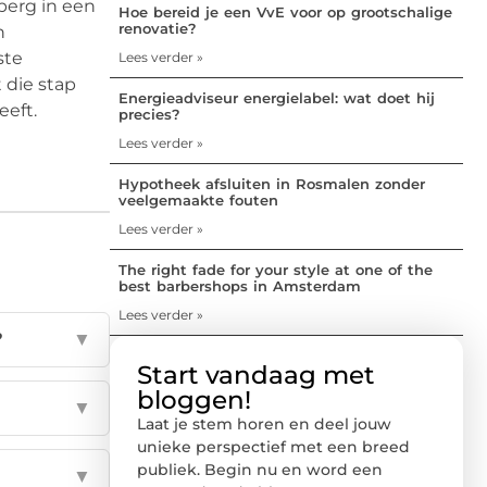
berg in een
Hoe bereid je een VvE voor op grootschalige
renovatie?
n
ste
Lees verder »
 die stap
Energieadviseur energielabel: wat doet hij
eeft.
precies?
Lees verder »
Hypotheek afsluiten in Rosmalen zonder
veelgemaakte fouten
Lees verder »
The right fade for your style at one of the
best barbershops in Amsterdam
Lees verder »
?
▼
Start vandaag met
bloggen!
▼
Laat je stem horen en deel jouw
unieke perspectief met een breed
publiek. Begin nu en word een
▼