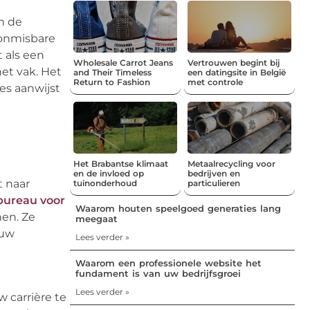
an de
 onmisbare
t als een
Wholesale Carrot Jeans
Vertrouwen begint bij
et vak. Het
and Their Timeless
een datingsite in België
Return to Fashion
met controle
es aanwijst
Het Brabantse klimaat
Metaalrecycling voor
en de invloed op
bedrijven en
t naar
tuinonderhoud
particulieren
bureau voor
Waarom houten speelgoed generaties lang
nen. Ze
meegaat
 uw
Lees verder »
Waarom een professionele website het
fundament is van uw bedrijfsgroei
Lees verder »
 carrière te