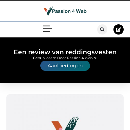
Een review van reddingsvesten
Gepubliceerd Door Passion 4 Web.nl
Aanbiedingen