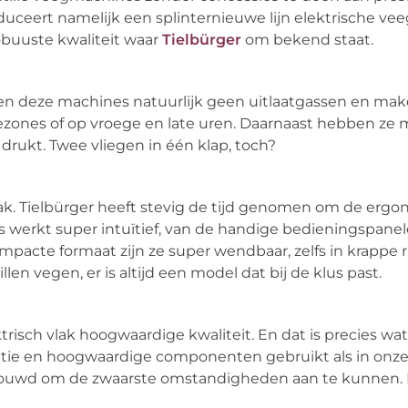
oduceert namelijk een splinternieuwe lijn elektrische v
buuste kwaliteit waar
Tielbürger
om bekend staat.
en deze machines natuurlijk geen uitlaatgassen en mak
iezones of op vroege en late uren. Daarnaast hebben ze
ukt. Twee vliegen in één klap, toch?
k. Tielbürger heeft stevig de tijd genomen om de erg
s werkt super intuïtief, van de handige bedieningspanel
mpacte formaat zijn ze super wendbaar, zelfs in krappe r
len vegen, er is altijd een model dat bij de klus past.
risch vlak hoogwaardige kwaliteit. En dat is precies wat j
tie en hoogwaardige componenten gebruikt als in onz
ebouwd om de zwaarste omstandigheden aan te kunnen.