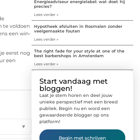
Energieadviseur energielabel: wat doet hij
precies?
Lees verder »
de
en te voldoen
Hypotheek afsluiten in Rosmalen zonder
veelgemaakte fouten
ens een win-
Lees verder »
The right fade for your style at one of the
je eerst nog
best barbershops in Amsterdam
uur een
Lees verder »
Start vandaag met
bloggen!
Laat je stem horen en deel jouw
unieke perspectief met een breed
publiek. Begin nu en word een
gewaardeerde blogger op ons
platform!
▼
Begin met schrijven