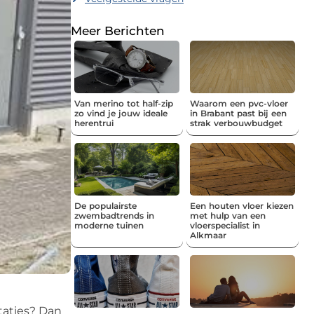
Meer Berichten
Van merino tot half-zip
Waarom een pvc-vloer
zo vind je jouw ideale
in Brabant past bij een
herentrui
strak verbouwbudget
De populairste
Een houten vloer kiezen
zwembadtrends in
met hulp van een
moderne tuinen
vloerspecialist in
Alkmaar
taties? Dan