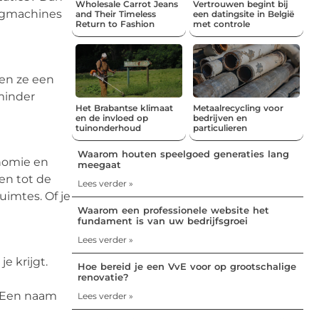
Wholesale Carrot Jeans
Vertrouwen begint bij
eegmachines
and Their Timeless
een datingsite in België
Return to Fashion
met controle
en ze een
 minder
Het Brabantse klimaat
Metaalrecycling voor
en de invloed op
bedrijven en
tuinonderhoud
particulieren
Waarom houten speelgoed generaties lang
onomie en
meegaat
en tot de
Lees verder »
uimtes. Of je
Waarom een professionele website het
fundament is van uw bedrijfsgroei
Lees verder »
e krijgt.
Hoe bereid je een VvE voor op grootschalige
renovatie?
e
 Een naam
Lees verder »