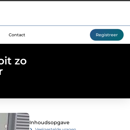
Contact
Registreer
it zo
r
Inhoudsopgave
Veelgestelde vragen