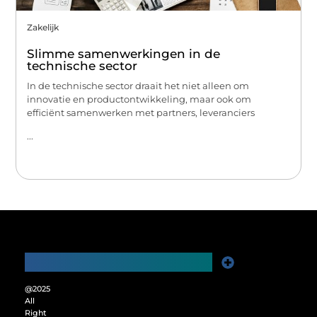
Zakelijk
Slimme samenwerkingen in de
technische sector
In de technische sector draait het niet alleen om
innovatie en productontwikkeling, maar ook om
efficiënt samenwerken met partners, leveranciers
...
Main Links
Website Linkbuilding: De Sleutel tot Meer Online Zichtbaarheid
Verdien Geld met je Website: Ontgrendel het Verdienpotentieel van je Online Platform
@2025
All
Right