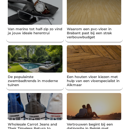
Van merino tot half-zip zo vind
Waarom een pvc-vloer in
je jouw ideale herentrui
Brabant past bij een strak
verbouwbudget
De populairste
Een houten vloer kiezen met
zwembadtrends in moderne
hulp van een vloerspecialist in
tuinen
Alkmaar
Wholesale Carrot Jeans and
Vertrouwen begint bij een
Their Timeless Return to
datingsite in België met