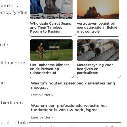
keuze is
Shopify Plus
Wholesale Carrot Jeans
Vertrouwen begint bij
and Their Timeless
een datingsite in België
Return to Fashion
met controle
m de
dt krachtige
Het Brabantse klimaat
Metaalrecycling voor
en de invloed op
bedrijven en
tuinonderhoud
particulieren
ige
Waarom houten speelgoed generaties lang
meegaat
Lees verder »
m biedt een
Waarom een professionele website het
fundament is van uw bedrijfsgroei
Lees verder »
e altijd hulp