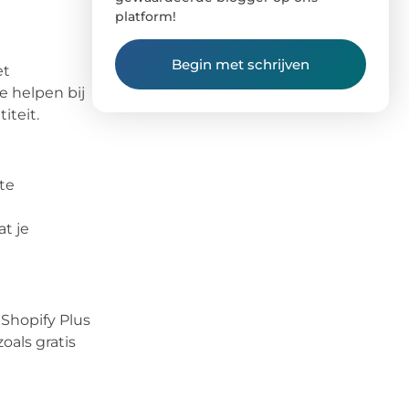
platform!
Begin met schrijven
et
 helpen bij
iteit.
te
t je
Shopify Plus
oals gratis