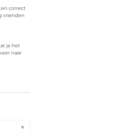
ten correct
g vrienden
at je het
keer naar
▼