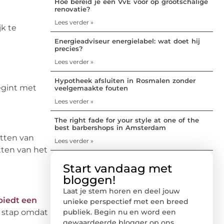
Hoe bereid je een VvE voor op grootschalige
renovatie?
Lees verder »
jk te
Energieadviseur energielabel: wat doet hij
precies?
Lees verder »
Hypotheek afsluiten in Rosmalen zonder
egint met
veelgemaakte fouten
Lees verder »
The right fade for your style at one of the
best barbershops in Amsterdam
etten van
Lees verder »
tten van het
Start vandaag met
bloggen!
Laat je stem horen en deel jouw
biedt een
unieke perspectief met een breed
publiek. Begin nu en word een
e stap omdat
gewaardeerde blogger op ons