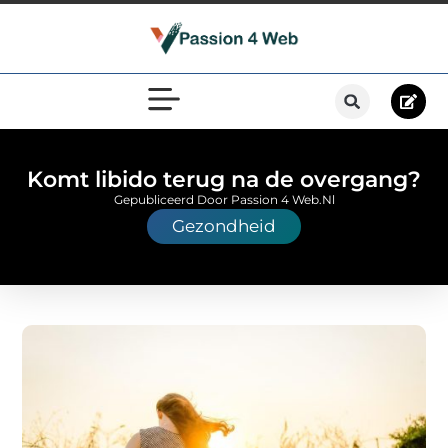
Komt libido terug na de overgang?
Gepubliceerd Door Passion 4 Web.nl
Gezondheid