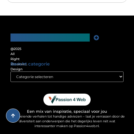
Main Links
Website Linkbuilding: De Sleutel tot Meer Online Zichtbaarheid
Verdien Geld met je Website: Ontgrendel het Verdienpotentieel van je Online Platform
@2025
All
Right
Bericht categorie
Reserved.
Design
by
www.passion4web.nl.
Een mix van inspiratie, speciaal voor jou
Van boeiende verhalen tot handige adviezen – laat je verrassen door de
diversiteit aan onderwerpen die het dagelijks leven nét wat
interessanter maken op Passion4web.nl.