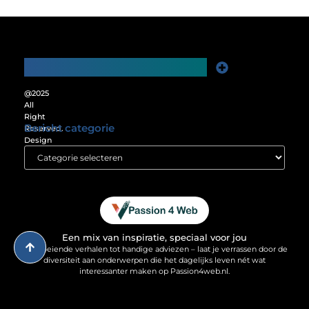
Main Links
Website Linkbuilding: De Sleutel tot Meer Online Zichtbaarheid
Verdien Geld met je Website: Ontgrendel het Verdienpotentieel van je Online Platform
@2025
All
Right
Bericht categorie
Reserved.
Design
by
www.passion4web.nl.
Een mix van inspiratie, speciaal voor jou
Van boeiende verhalen tot handige adviezen – laat je verrassen door de
diversiteit aan onderwerpen die het dagelijks leven nét wat
interessanter maken op Passion4web.nl.