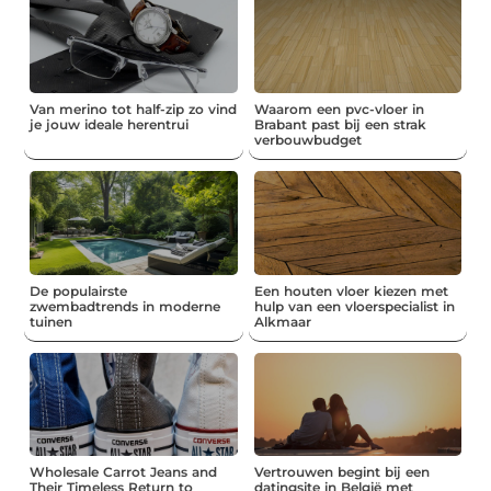
Van merino tot half-zip zo vind
Waarom een pvc-vloer in
je jouw ideale herentrui
Brabant past bij een strak
verbouwbudget
De populairste
Een houten vloer kiezen met
zwembadtrends in moderne
hulp van een vloerspecialist in
tuinen
Alkmaar
Wholesale Carrot Jeans and
Vertrouwen begint bij een
Their Timeless Return to
datingsite in België met