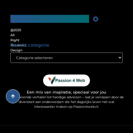
Main Links
Website Linkbuilding: De Sleutel tot Meer Online Zichtbaarheid
Verdien Geld met je Website: Ontgrendel het Verdienpotentieel van je Online Platform
@2025
All
Right
Bericht categorie
Reserved.
Design
by
www.passion4web.nl.
Een mix van inspiratie, speciaal voor jou
Van boeiende verhalen tot handige adviezen – laat je verrassen door de
diversiteit aan onderwerpen die het dagelijks leven nét wat
interessanter maken op Passion4web.nl.