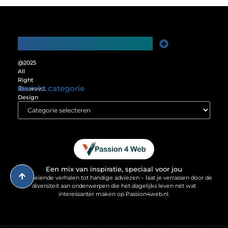
Main Links
Website Linkbuilding: De Sleutel tot Meer Online Zichtbaarheid
Verdien Geld met je Website: Ontgrendel het Verdienpotentieel van je Online Platform
@2025
All
Right
Bericht categorie
Reserved.
Design
by
www.passion4web.nl.
Een mix van inspiratie, speciaal voor jou
Van boeiende verhalen tot handige adviezen – laat je verrassen door de
diversiteit aan onderwerpen die het dagelijks leven nét wat
interessanter maken op Passion4web.nl.