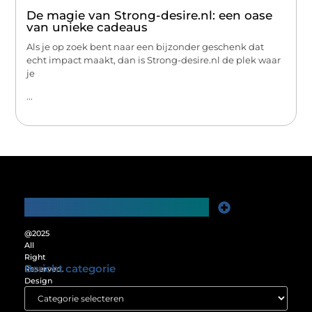
De magie van Strong-desire.nl: een oase
van unieke cadeaus
Als je op zoek bent naar een bijzonder geschenk dat
echt impact maakt, dan is Strong-desire.nl de plek waar
je
...
Main Links
Website Linkbuilding: De Sleutel tot Meer Online Zichtbaarheid
Verdien Geld met je Website: Ontgrendel het Verdienpotentieel van je Online Platform
@2025
All
Right
Bericht categorie
Reserved.
Design
by
www.passion4web.nl.