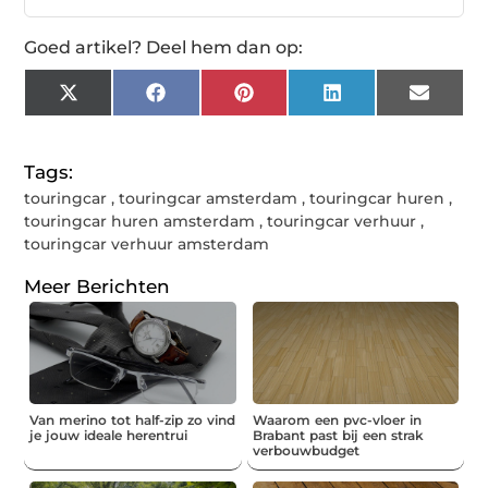
Goed artikel? Deel hem dan op:
X
Facebook
Pinterest
LinkedIn
Email
(Twitter)
Tags:
touringcar
,
touringcar amsterdam
,
touringcar huren
,
touringcar huren amsterdam
,
touringcar verhuur
,
touringcar verhuur amsterdam
Meer Berichten
Van merino tot half-zip zo vind
Waarom een pvc-vloer in
je jouw ideale herentrui
Brabant past bij een strak
verbouwbudget