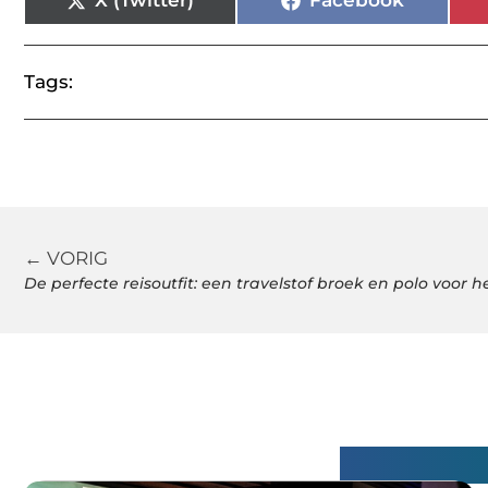
X (Twitter)
Facebook
Tags:
← VORIG
De perfecte reisoutfit: een travelstof broek en polo voor 
Gerelatee