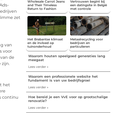
Wholesale Carrot Jeans
Vertrouwen begint bij
 Ads-
and Their Timeless
een datingsite in België
Return to Fashion
met controle
edrijven
limme zet
Het Brabantse klimaat
Metaalrecycling voor
en de invloed op
bedrijven en
ng van
tuinonderhoud
particulieren
s voor
Waarom houten speelgoed generaties lang
 van de
meegaat
zijn.
Lees verder »
Waarom een professionele website het
fundament is van uw bedrijfsgroei
t het
Lees verder »
ere
Hoe bereid je een VvE voor op grootschalige
s continu
renovatie?
Lees verder »