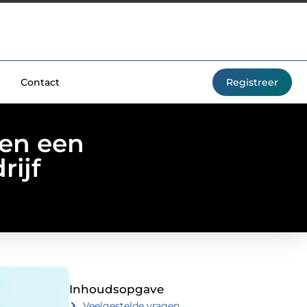
Contact
Registreer
en een
rijf
Inhoudsopgave
Veelgestelde vragen