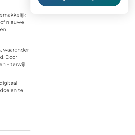
gemakkelijk
 of nieuwe
en.
n, waaronder
id. Door
n – terwijl
igitaal
sdoelen te