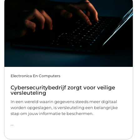
Electronica En Computers
Cybersecuritybedrijf zorgt voor veilige
versleuteling
In een wereld waarin gegevens steeds meer digitaal
worden opgeslagen, is versleuteling een belangrijke
stap om jouw informatie te beschermen.
...