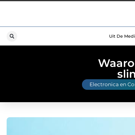
Uit De Medi
Waaro
sli
Electronica en C