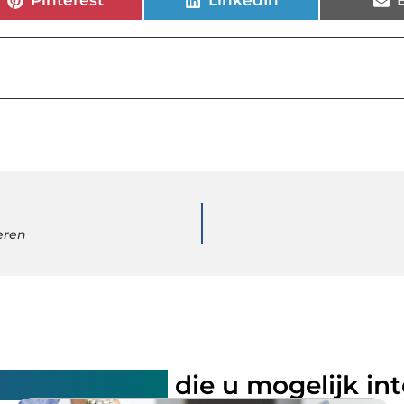
Pinterest
LinkedIn
heren
rde artikelen
die u mogelijk in