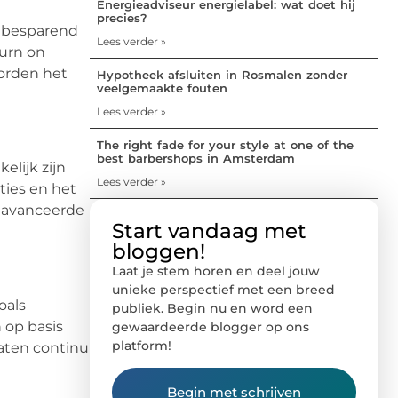
Energieadviseur energielabel: wat doet hij
precies?
enbesparend
Lees verder »
turn on
orden het
Hypotheek afsluiten in Rosmalen zonder
veelgemaakte fouten
Lees verder »
The right fade for your style at one of the
best barbershops in Amsterdam
elijk zijn
Lees verder »
ties en het
geavanceerde
Start vandaag met
bloggen!
Laat je stem horen en deel jouw
unieke perspectief met een breed
oals
publiek. Begin nu en word een
 op basis
gewaardeerde blogger op ons
platform!
taten continu
Begin met schrijven