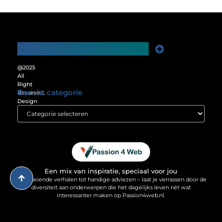
Main Links
Website Linkbuilding: De Sleutel tot Meer Online Zichtbaarheid
Verdien Geld met je Website: Ontgrendel het Verdienpotentieel van je Online Platform
@2025
All
Right
Bericht categorie
Reserved.
Design
by
www.passion4web.nl.
Een mix van inspiratie, speciaal voor jou
Van boeiende verhalen tot handige adviezen – laat je verrassen door de
diversiteit aan onderwerpen die het dagelijks leven nét wat
interessanter maken op Passion4web.nl.