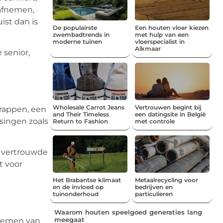
 afnemen,
ist dan is
De populairste
Een houten vloer kiezen
zwembadtrends in
met hulp van een
moderne tuinen
vloerspecialist in
Alkmaar
 senior,
Wholesale Carrot Jeans
Vertrouwen begint bij
trappen, een
and Their Timeless
een datingsite in België
singen zoals
Return to Fashion
met controle
n vertrouwde
t voor
Het Brabantse klimaat
Metaalrecycling voor
en de invloed op
bedrijven en
tuinonderhoud
particulieren
Waarom houten speelgoed generaties lang
meegaat
d nemen van