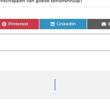
igenschappen van goede seniorenhulp?
Pinterest
LinkedIn