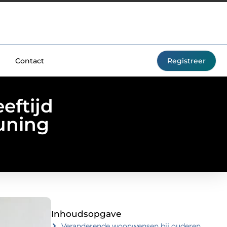
Contact
Registreer
eftijd
uning
Inhoudsopgave
Veranderende woonwensen bij ouderen