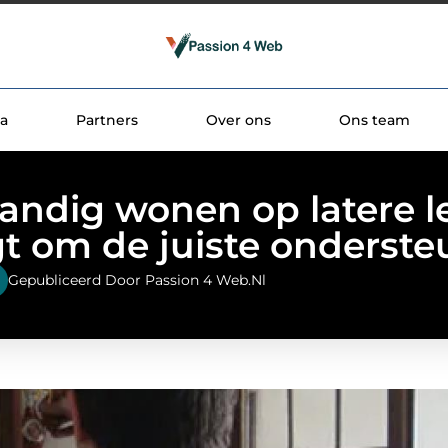
a
Partners
Over ons
Ons team
tandig wonen op latere le
gt om de juiste onderste
Gepubliceerd Door Passion 4 Web.nl