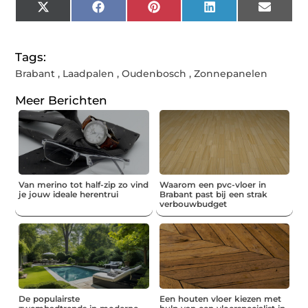
X
Facebook
Pinterest
LinkedIn
Email
(Twitter)
Tags:
Brabant
,
Laadpalen
,
Oudenbosch
,
Zonnepanelen
Meer Berichten
Van merino tot half-zip zo vind
Waarom een pvc-vloer in
je jouw ideale herentrui
Brabant past bij een strak
verbouwbudget
De populairste
Een houten vloer kiezen met