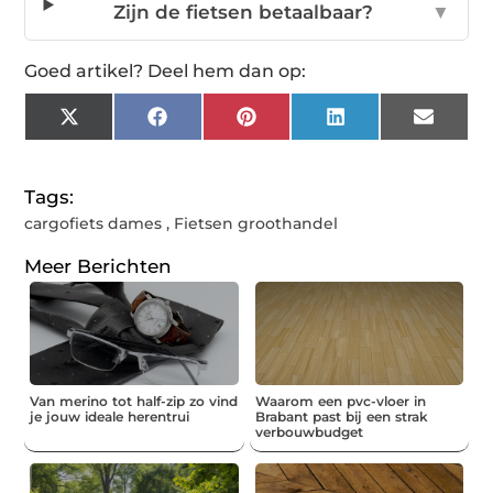
Zijn de fietsen betaalbaar?
▼
Goed artikel? Deel hem dan op:
X
Facebook
Pinterest
LinkedIn
Email
(Twitter)
Tags:
cargofiets dames
,
Fietsen groothandel
Meer Berichten
Van merino tot half-zip zo vind
Waarom een pvc-vloer in
je jouw ideale herentrui
Brabant past bij een strak
verbouwbudget