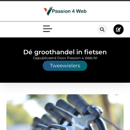
Dé groothandel in fietsen
Gepubliceerd Door Passion 4 Web.nl
Tweewielers