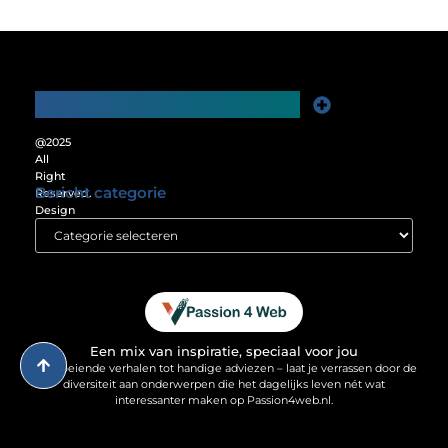
Main Links
Website Linkbuilding: De Sleutel tot Meer Online Zichtbaarheid
Verdien Geld met je Website: Ontgrendel het Verdienpotentieel van je Online Platform
@2025
All
Right
Bericht categorie
Reserved.
Design
by
www.passion4web.nl.
Een mix van inspiratie, speciaal voor jou
Van boeiende verhalen tot handige adviezen – laat je verrassen door de
diversiteit aan onderwerpen die het dagelijks leven nét wat
interessanter maken op Passion4web.nl.