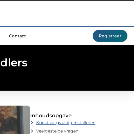
Contact
Registreer
dlers
Inhoudsopgave
Kunst zorgvuldig installeren
Veelgestelde vragen