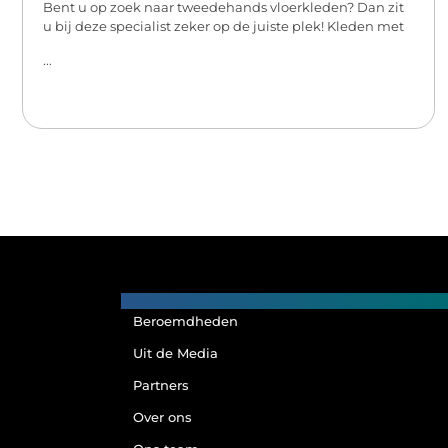
Bent u op zoek naar tweedehands vloerkleden? Dan zit
u bij deze specialist zeker op de juiste plek! Kleden met
...
Main Links
Beroemdheden
Uit de Media
Partners
Over ons