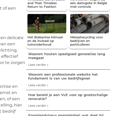
and Their Timeless
een datingsite in België
Return to Fashion
met controle
t of een
een delicate
Het Brabantse klimaat
Metaalrecycling voor
en de invloed op
bedrijven en
 van een
tuinonderhoud
particulieren
lichting,
Waarom houten speelgoed generaties lang
effectief
meegaat
or te zorgen
Lees verder »
Waarom een professionele website het
fundament is van uw bedrijfsgroei
Lees verder »
ertise en
 ernst en
Hoe bereid je een VvE voor op grootschalige
en, of een
renovatie?
lling, hier
Lees verder »
 bedrijf
Energieadviseur energielabel: wat doet hij