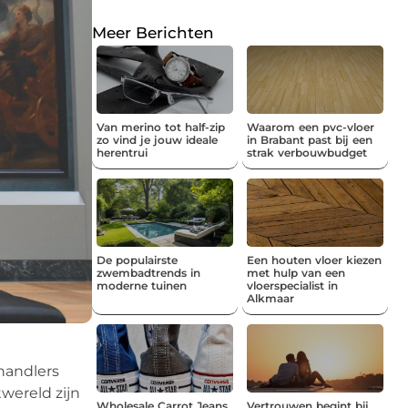
Meer Berichten
Van merino tot half-zip
Waarom een pvc-vloer
zo vind je jouw ideale
in Brabant past bij een
herentrui
strak verbouwbudget
De populairste
Een houten vloer kiezen
zwembadtrends in
met hulp van een
moderne tuinen
vloerspecialist in
Alkmaar
handlers
wereld zijn
Wholesale Carrot Jeans
Vertrouwen begint bij