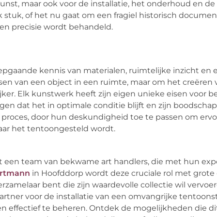
kunst, maar ook voor de installatie, het onderhoud en de
 stuk, of het nu gaat om een fragiel historisch documen
en precisie wordt behandeld.
iepgaande kennis van materialen, ruimtelijke inzicht en 
atsen van een object in een ruimte, maar om het creëren
er. Elk kunstwerk heeft zijn eigen unieke eisen voor be
en dat het in optimale conditie blijft en zijn boodschap 
dit proces, door hun deskundigheid toe te passen om ervo
waar het tentoongesteld wordt.
t een team van bekwame art handlers, die met hun exp
rtmann
in Hoofddorp wordt deze cruciale rol met grote
erzamelaar bent die zijn waardevolle collectie wil vervoer
artner voor de installatie van een omvangrijke tentoonste
en effectief te beheren. Ontdek de mogelijkheden die dit