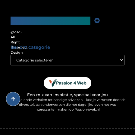
Main Links
Website Linkbuilding: De Sleutel tot Meer Online Zichtbaarheid
Verdien Geld met je Website: Ontgrendel het Verdienpotentieel van je Online Platform
@2025
All
Right
Bericht categorie
Reserved.
Design
by
www.passion4web.nl.
Een mix van inspiratie, speciaal voor jou
Van boeiende verhalen tot handige adviezen – laat je verrassen door de
diversiteit aan onderwerpen die het dagelijks leven nét wat
interessanter maken op Passion4web.nl.