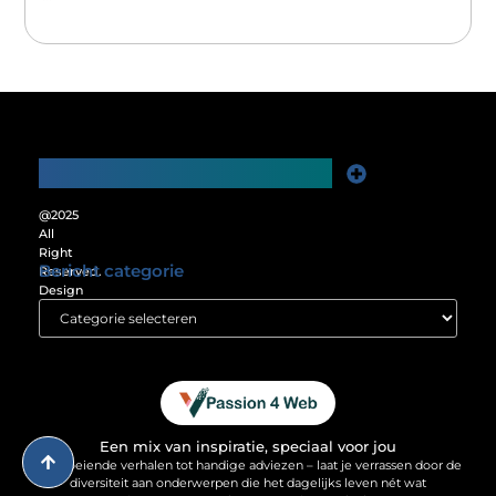
Main Links
Website Linkbuilding: De Sleutel tot Meer Online Zichtbaarheid
Verdien Geld met je Website: Ontgrendel het Verdienpotentieel van je Online Platform
@2025
All
Right
Bericht categorie
Reserved.
Design
by
www.passion4web.nl.
Een mix van inspiratie, speciaal voor jou
Van boeiende verhalen tot handige adviezen – laat je verrassen door de
diversiteit aan onderwerpen die het dagelijks leven nét wat