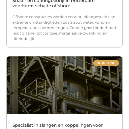
Straal- en coatingbedrijf in Rotterdam
voorkomt schade offshore
Offshore constructies worden continu blootgesteld aan
extreme omstandigheden zoals zout water, wind en
temperatuurschommelingen. Zonder goed onderhoud
leidt dit snel tot corrosie, materiaalverzwakking en
uiteindelijk
INDUSTRIE
Specialist in slangen en koppelingen voor