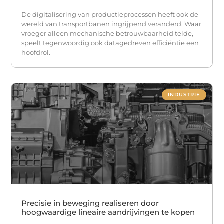
De digitalisering van productieprocessen heeft ook de
wereld van transportbanen ingrijpend veranderd. Waar
vroeger alleen mechanische betrouwbaarheid telde,
speelt tegenwoordig ook datagedreven efficiëntie een
hoofdrol.
INDUSTRIE
Precisie in beweging realiseren door
hoogwaardige lineaire aandrijvingen te kopen