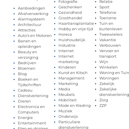
Fotografie
Relatie
Geschenken
Sport
Aanbiedingen
Gezondheid
Telefonie
Afvalverwerking
Groothandel
Toerisme
Alarmsysteem
Haartransplantatie
Tuin en
Architectuur
Hobby en vrije tijd
buitenleven
Attracties
Horeca
Tweewielers
Auto's en Motoren
Huishoudelijk
Vakantie
Banen en
Industrie
Verbouwen
opleidingen
Internet
Vervoer en
Beauty en
Internet
transport
verzorging
marketing
Wijn
Bedrijven
Kinderen
Winkelen
Bloemen
Kunst en Kitsch
Woning en Tui
Blog
Management
Woningen
Boeken en
Marketing
Zakelijk
Tijdschriften
Media
Zakelijke
Cadeau
Meubels
dienstverlenin
Dienstverlening
Mobiliteit
Zorg
Dieren
Mode en Kleding
ZZP
Electronica en
Muziek
Computers
Onderwijs
Energie
Particuliere
Entertainment
dienstverlening
Eten en drinken