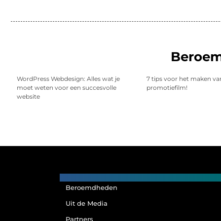
Beroe
WordPress Webdesign: Alles wat je
7 tips voor het maken va
moet weten voor een succesvolle
promotiefilm!
website
Main Links
Beroemdheden
Uit de Media
Partners