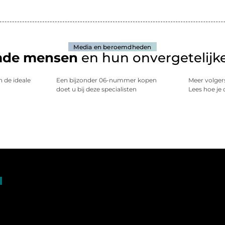
Media en beroemdheden
mde mensen
en hun onvergetelijke
n de ideale
Een bijzonder 06-nummer kopen
Meer volgers
doet u bij deze specialisten
Lees hoe je 