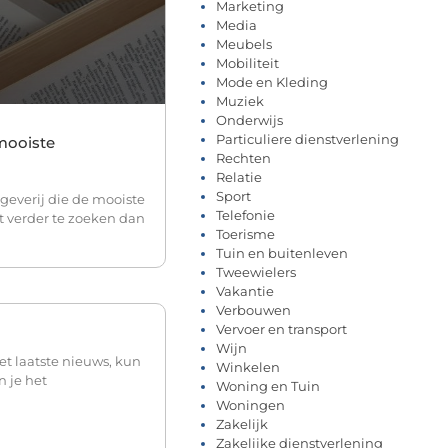
Marketing
Media
Meubels
Mobiliteit
Mode en Kleding
Muziek
Onderwijs
Particuliere dienstverlening
mooiste
Rechten
Relatie
Sport
everij die de mooiste
Telefonie
t verder te zoeken dan
Toerisme
Tuin en buitenleven
Tweewielers
Vakantie
Verbouwen
Vervoer en transport
Wijn
t laatste nieuws, kun
Winkelen
n je het
Woning en Tuin
Woningen
Zakelijk
Zakelijke dienstverlening