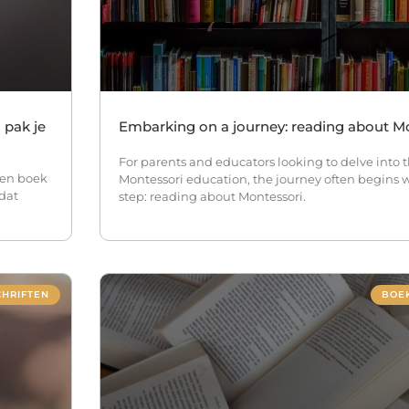
 pak je
Embarking on a journey: reading about M
For parents and educators looking to delve into 
een boek
Montessori education, the journey often begins 
 dat
step: reading about Montessori.
CHRIFTEN
BOEK