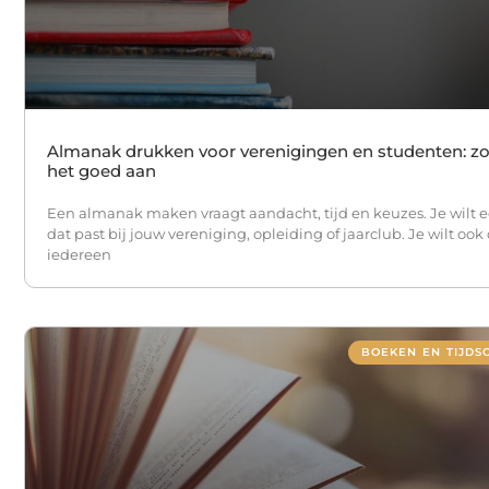
Almanak drukken voor verenigingen en studenten: zo
het goed aan
Een almanak maken vraagt aandacht, tijd en keuzes. Je wilt 
dat past bij jouw vereniging, opleiding of jaarclub. Je wilt ook
iedereen
BOEKEN EN TIJDS