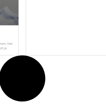
eren, het
rt je