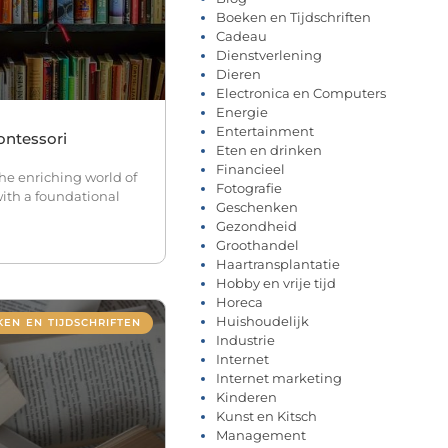
Boeken en Tijdschriften
Cadeau
Dienstverlening
Dieren
Electronica en Computers
Energie
Entertainment
ontessori
Eten en drinken
Financieel
the enriching world of
Fotografie
with a foundational
Geschenken
Gezondheid
Groothandel
Haartransplantatie
Hobby en vrije tijd
Horeca
Huishoudelijk
EN EN TIJDSCHRIFTEN
Industrie
Internet
Internet marketing
Kinderen
Kunst en Kitsch
Management