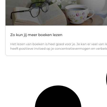
Zo kun jij meer boeken lezen
Het lezen van boeken is heel goed voor je. Je kan er veel van l
heeft positieve invloed op je concentratievermogen en verbete