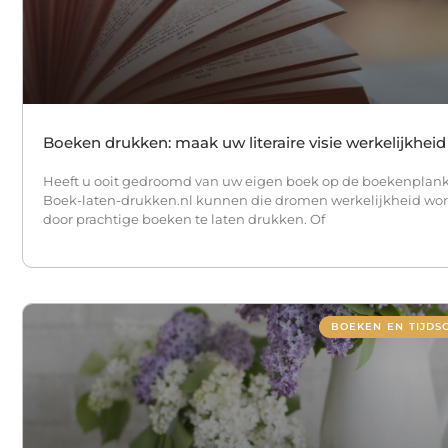
Boeken drukken: maak uw literaire visie werkelijkheid
Heeft u ooit gedroomd van uw eigen boek op de boekenplank
Boek-laten-drukken.nl kunnen die dromen werkelijkheid wo
door prachtige boeken te laten drukken. Of
BOEKEN EN TIJDS