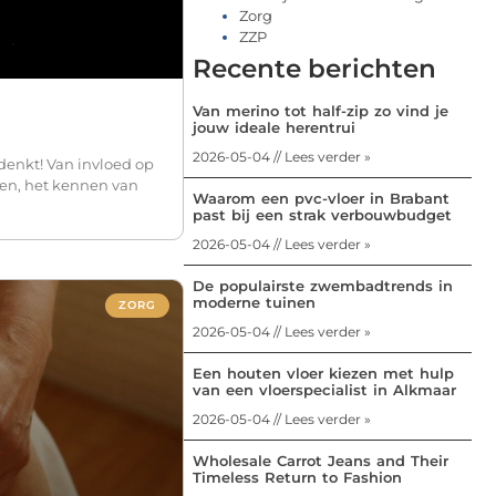
Zorg
ZZP
Recente berichten
Van merino tot half-zip zo vind je
jouw ideale herentrui
2026-05-04 // Lees verder »
denkt! Van invloed op
ren, het kennen van
Waarom een pvc-vloer in Brabant
past bij een strak verbouwbudget
2026-05-04 // Lees verder »
De populairste zwembadtrends in
moderne tuinen
ZORG
2026-05-04 // Lees verder »
Een houten vloer kiezen met hulp
van een vloerspecialist in Alkmaar
2026-05-04 // Lees verder »
Wholesale Carrot Jeans and Their
Timeless Return to Fashion