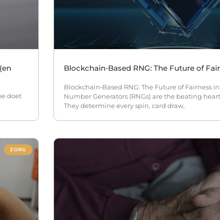
(en
Blockchain‑Based RNG: The Future of Fai
Blockchain‑Based RNG: The Future of Fairness 
oe doet
Number Generators (RNGs) are the beating heart
They determine every spin, card draw,
ZORG