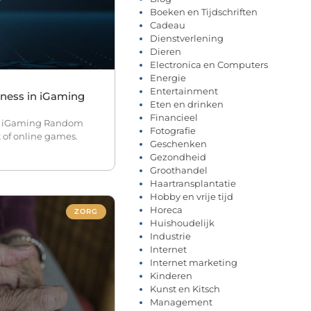
Boeken en Tijdschriften
Cadeau
Dienstverlening
Dieren
Electronica en Computers
Energie
Entertainment
rness in iGaming
Eten en drinken
Financieel
in iGaming Random
Fotografie
 of online games.
Geschenken
Gezondheid
Groothandel
Haartransplantatie
Hobby en vrije tijd
Horeca
ZORG
Huishoudelijk
Industrie
Internet
Internet marketing
Kinderen
Kunst en Kitsch
Management