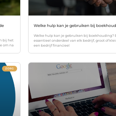
de
Welke hulp kan je gebruiken bij boekhou
Welke hulp kan je gebruiken bij boekhouding? 
 bij het
essentieel onderdeel van elk bedrijf, groot of klei
te om na
een bedrijf financieel
ZORG