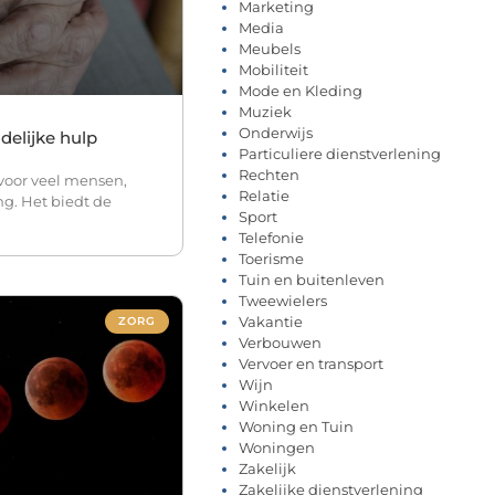
Marketing
Media
Meubels
Mobiliteit
Mode en Kleding
Muziek
Onderwijs
delijke hulp
Particuliere dienstverlening
Rechten
voor veel mensen,
Relatie
g. Het biedt de
Sport
Telefonie
Toerisme
Tuin en buitenleven
Tweewielers
Vakantie
ZORG
Verbouwen
Vervoer en transport
Wijn
Winkelen
Woning en Tuin
Woningen
Zakelijk
Zakelijke dienstverlening