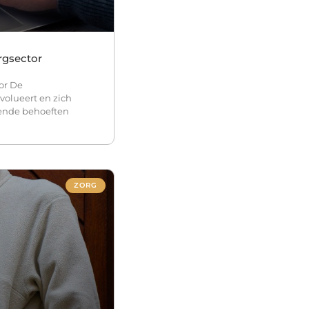
rgsector
or De
volueert en zich
ende behoeften
ZORG