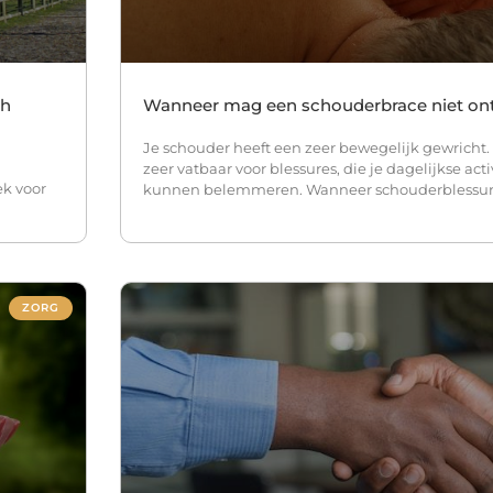
ch
Wanneer mag een schouderbrace niet on
Je schouder heeft een zeer bewegelijk gewricht.
zeer vatbaar voor blessures, die je dagelijkse acti
ek voor
kunnen belemmeren. Wanneer schouderblessure
ZORG