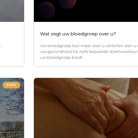
Wat zegt uw bloedgroep over u?
n
Uw bloedgroep kan meer over u vertellen dan u 
uw gezondheid tot zelfs bepaalde dieetvoorkeu
uw bloedgroep biedt
ZORG