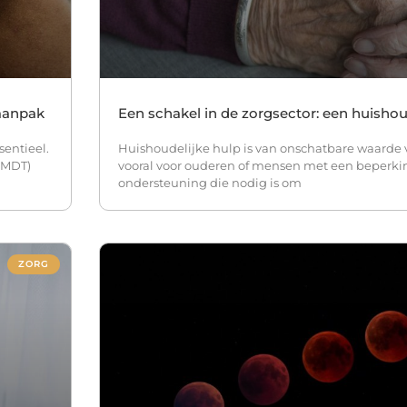
-aanpak
Een schakel in de zorgsector: een huishou
sentieel.
Huishoudelijke hulp is van onschatbare waarde 
(MDT)
vooral voor ouderen of mensen met een beperkin
ondersteuning die nodig is om
ZORG