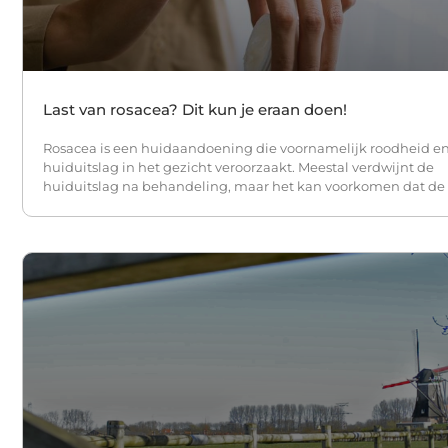
Last van rosacea? Dit kun je eraan doen!
Rosacea is een huidaandoening die voornamelijk roodheid e
huiduitslag in het gezicht veroorzaakt. Meestal verdwijnt de
huiduitslag na behandeling, maar het kan voorkomen dat de