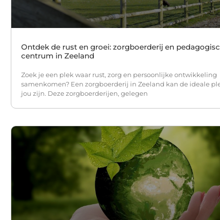
Ontdek de rust en groei: zorgboerderij en pedagogis
centrum in Zeeland
Zoek je een plek waar rust, zorg en persoonlijke ontwikkeling
samenkomen? Een zorgboerderij in Zeeland kan de ideale pl
jou zijn. Deze zorgboerderijen, gelegen