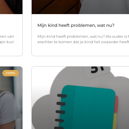
Mijn kind heeft problemen, wat nu?
eren van
Mijn kind heeft problemen, wat nu? Als ouder is
ngen kun
erachter te komen dat je kind het zwaarder heeft
ZORG