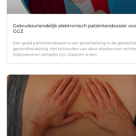
Gebruiksvriendelijk elektronisch patiëntendossier vo
GGZ
Een goed patiëntendossier is van groot belang in de geestelij
gezondheidszorg. Het bijhouden van deze dossiers kan echte
tijdrovend en complex zijn. Daarom is een