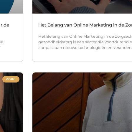
or de
Het Belang van Online Marketing in de Zo
Het Belang van Online Marketing in de Zorgsect
ke
gezondheidszorg is een sector die voortdurend e
r
aanpast aan nieuwe technologieën en verander
ZORG