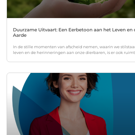
Duurzame Uitvaart: Een Eerbetoon aan het Leven en 
Aarde
In de stille momenten van afscheid nemen, waarin we stilstaan
leven en de herinneringen aan onze dierbaren, is er ook ruim