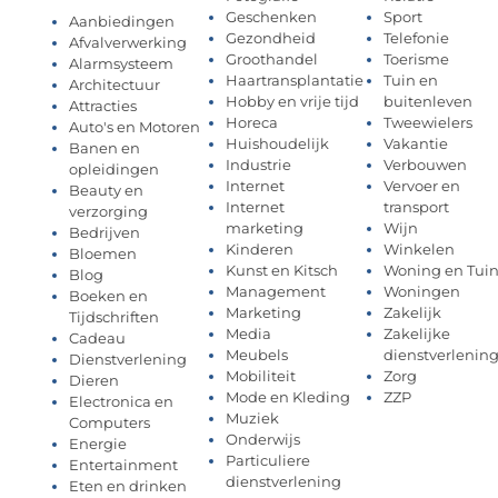
Geschenken
Sport
Aanbiedingen
Gezondheid
Telefonie
Afvalverwerking
Groothandel
Toerisme
Alarmsysteem
Haartransplantatie
Tuin en
Architectuur
Hobby en vrije tijd
buitenleven
Attracties
Horeca
Tweewielers
Auto's en Motoren
Huishoudelijk
Vakantie
Banen en
Industrie
Verbouwen
opleidingen
Internet
Vervoer en
Beauty en
Internet
transport
verzorging
marketing
Wijn
Bedrijven
Kinderen
Winkelen
Bloemen
Kunst en Kitsch
Woning en Tui
Blog
Management
Woningen
Boeken en
Marketing
Zakelijk
Tijdschriften
Media
Zakelijke
Cadeau
Meubels
dienstverlenin
Dienstverlening
Mobiliteit
Zorg
Dieren
Mode en Kleding
ZZP
Electronica en
Muziek
Computers
Onderwijs
Energie
Particuliere
Entertainment
dienstverlening
Eten en drinken