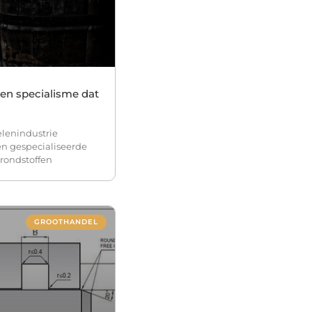
een specialisme dat
elenindustrie
een gespecialiseerde
grondstoffen
GROOTHANDEL