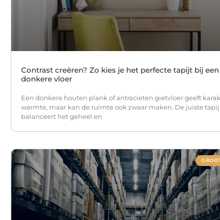
Contrast creëren? Zo kies je het perfecte tapijt bij een
donkere vloer
Een donkere houten plank of antracieten gietvloer geeft karak
warmte, maar kan de ruimte ook zwaar maken. De juiste tapi
balanceert het geheel en
GROO