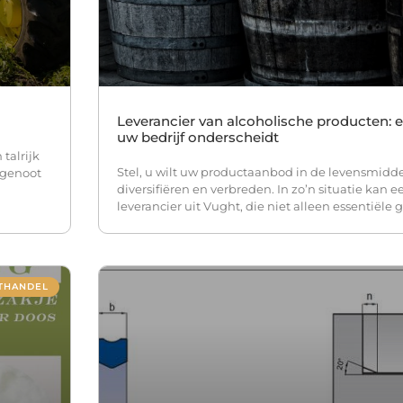
Leverancier van alcoholische producten: 
uw bedrijf onderscheidt
talrijk
Stel, u wilt uw productaanbod in de levensmidd
dgenoot
diversifiëren en verbreden. In zo’n situatie kan 
leverancier uit Vught, die niet alleen essentiële 
THANDEL