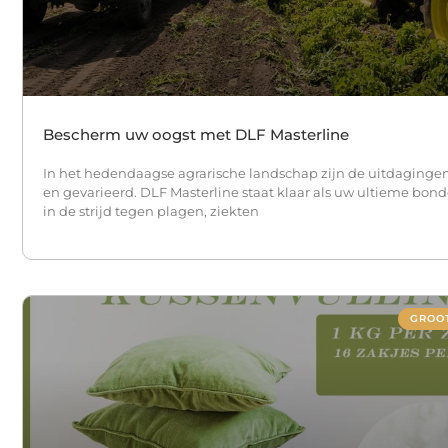
Bescherm uw oogst met DLF Masterline
In het hedendaagse agrarische landschap zijn de uitdagingen 
en gevarieerd. DLF Masterline staat klaar als uw ultieme bon
in de strijd tegen plagen, ziekten
GROO