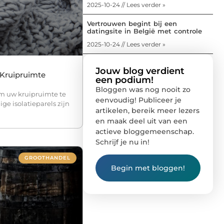
2025-10-24 // Lees verder »
Vertrouwen begint bij een
datingsite in België met controle
2025-10-24 // Lees verder »
Jouw blog verdient
 Kruipruimte
een podium!
Bloggen was nog nooit zo
m uw kruipruimte te
eenvoudig! Publiceer je
ge isolatieparels zijn
artikelen, bereik meer lezers
en maak deel uit van een
actieve bloggemeenschap.
Schrijf je nu in!
GROOTHANDEL
Begin met bloggen!