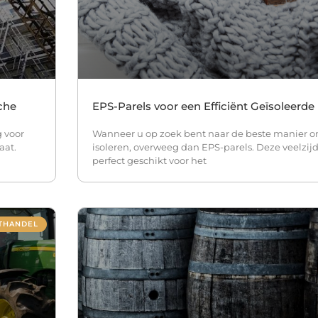
che
EPS-Parels voor een Efficiënt Geïsoleerde
g voor
Wanneer u op zoek bent naar de beste manier o
aat.
isoleren, overweeg dan EPS-parels. Deze veelzijdi
perfect geschikt voor het
THANDEL