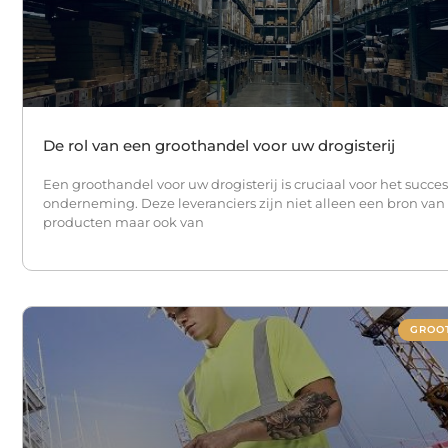
De rol van een groothandel voor uw drogisterij
Een groothandel voor uw drogisterij is cruciaal voor het succe
onderneming. Deze leveranciers zijn niet alleen een bron van
producten maar ook van
GROO