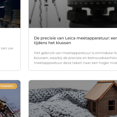
De precisie van Leica meetapparatuur: 
tijdens het klussen
s van uw
Het gebruik van meetapparatuur is onmisbaar bi
bouwen, waarbij de precisie en betrouwbaarheid
meetapparatuur deze taken naar een hoger niv
THANDEL