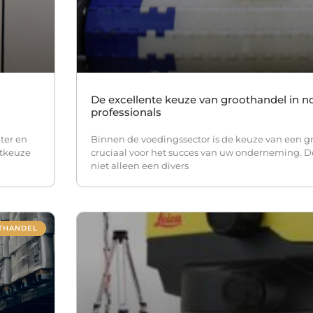
De excellente keuze van groothandel in n
professionals
ter en
Binnen de voedingssector is de keuze van een g
jtkeuze
cruciaal voor het succes van uw onderneming. 
niet alleen een divers
THANDEL