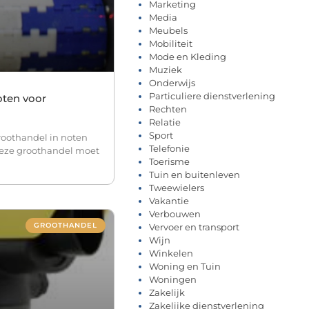
Marketing
Media
Meubels
Mobiliteit
Mode en Kleding
Muziek
Onderwijs
Particuliere dienstverlening
oten voor
Rechten
Relatie
Sport
roothandel in noten
Telefonie
Deze groothandel moet
Toerisme
Tuin en buitenleven
Tweewielers
Vakantie
Verbouwen
GROOTHANDEL
Vervoer en transport
Wijn
Winkelen
Woning en Tuin
Woningen
Zakelijk
Zakelijke dienstverlening