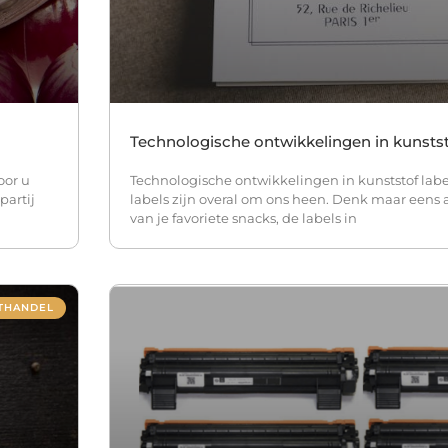
Technologische ontwikkelingen in kunstst
oor u
Technologische ontwikkelingen in kunststof labe
partij
labels zijn overal om ons heen. Denk maar eens
van je favoriete snacks, de labels in
THANDEL