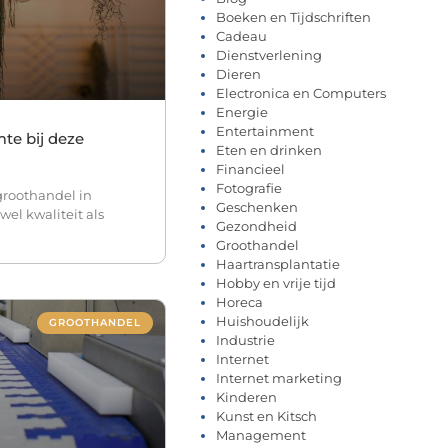
Boeken en Tijdschriften
Cadeau
Dienstverlening
Dieren
Electronica en Computers
Energie
Entertainment
te bij deze
Eten en drinken
Financieel
Fotografie
groothandel in
Geschenken
owel kwaliteit als
Gezondheid
Groothandel
Haartransplantatie
Hobby en vrije tijd
Horeca
Huishoudelijk
GROOTHANDEL
Industrie
Internet
Internet marketing
Kinderen
Kunst en Kitsch
Management