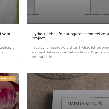
d voor
Hydraulische afdichtingen: essentieel voor
project
offen, is
In de dynamische wereld van hydrauliek en pneu
die u
element dat vaak over het hoofd wordt gezien m
belang is: de
THANDEL