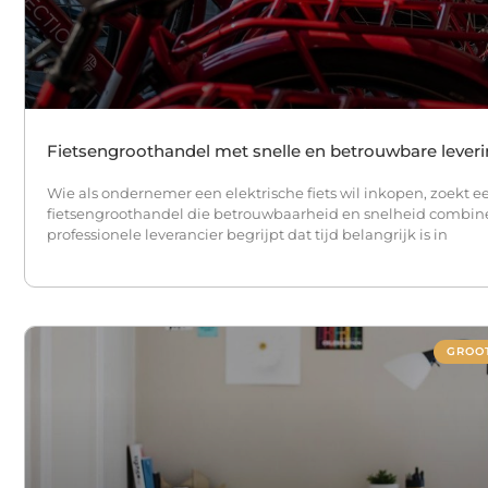
Fietsengroothandel met snelle en betrouwbare lever
Wie als ondernemer een elektrische fiets wil inkopen, zoekt e
fietsengroothandel die betrouwbaarheid en snelheid combine
professionele leverancier begrijpt dat tijd belangrijk is in
GROO