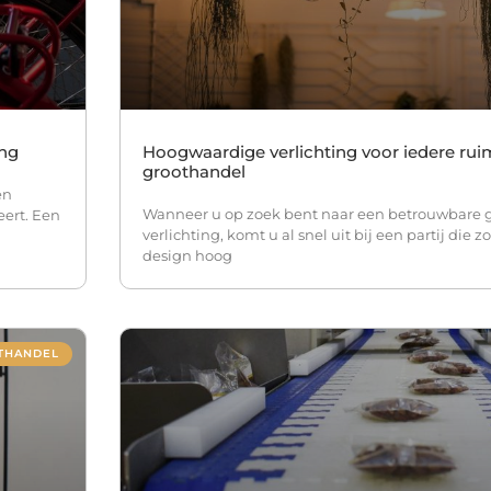
ing
Hoogwaardige verlichting voor iedere ruim
groothandel
en
Wanneer u op zoek bent naar een betrouwbare 
ert. Een
verlichting, komt u al snel uit bij een partij die z
design hoog
THANDEL