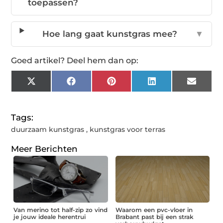
toepassen?
Hoe lang gaat kunstgras mee?
▼
Goed artikel? Deel hem dan op:
X
Facebook
Pinterest
LinkedIn
Email
(Twitter)
Tags:
duurzaam kunstgras
,
kunstgras voor terras
Meer Berichten
Van merino tot half-zip zo vind
Waarom een pvc-vloer in
je jouw ideale herentrui
Brabant past bij een strak