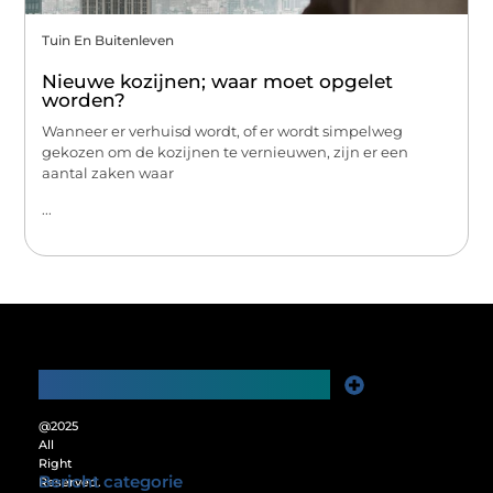
Tuin En Buitenleven
Nieuwe kozijnen; waar moet opgelet
worden?
Wanneer er verhuisd wordt, of er wordt simpelweg
gekozen om de kozijnen te vernieuwen, zijn er een
aantal zaken waar
...
Main Links
Website Linkbuilding: De Sleutel tot Meer Online Zichtbaarheid
Verdien Geld met je Website: Ontgrendel het Verdienpotentieel van je Online Platform
@2025
All
Right
Bericht categorie
Reserved.