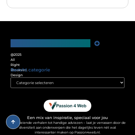
Main Links
Website Linkbuilding: De Sleutel tot Meer Online Zichtbaarheid
Verdien Geld met je Website: Ontgrendel het Verdienpotentieel van je Online Platform
@2025
All
Right
Bericht categorie
Reserved.
Design
by
www.passion4web.nl.
Een mix van inspiratie, speciaal voor jou
Van boeiende verhalen tot handige adviezen – laat je verrassen door de
diversiteit aan onderwerpen die het dagelijks leven nét wat
interessanter maken op Passion4web.nl.