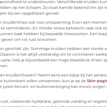
 gezondheid te ondersteunen. Verschillende kruiden k
hebben op het lichaam. Zo staat kamille bekend om zijn
en bij een opgeblazen gevoel.
van kruidenthee ook voor ontspanning. Even een moment
s te verminderen. En minder stress betekent vaak ook e
nnen baat hebben bij bepaalde theesoorten. Een kopje
je geven om tot rust te komen.
reen geschikt zijn. Sommige kruiden hebben een sterke 
aarom is het altijd verstandig om te controleren welke
ituatie. Heb je bijvoorbeeld een hoge bloeddruk of een s
nnen.
- en kruidentheeën? Neem eens een kijkje bij het aanb
 de buitenkant willen verwennen, kun je op de
Skin-pagi
juiste binnen- en buitenverzorging kan ervoor zorgen 
chtrust, voldoende hydratatie, gezonde voeding en regel