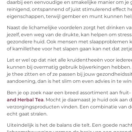
daarbij een eenvoudige en smakelijke manier om je
reinigend, ontspannend of juist stimulerend effect 
eigenschappen, terwijl gember en munt kunnen help
Naast de lichamelijke voordelen zorgt het drinken 
jezelf, even weg van de drukte, kan helpen om stres
gezondere huid. Ook mensen met slaapproblemen ku
of kamillethee voor het slapen gaan kan net dat zet
Let er wel op dat niet alle kruidentheeën voor iede
kunnen bij overmatig gebruik bijwerkingen hebben. D
je thee zitten en of ze passen bij jouw gezondheidss
aandoening, dan is het slim om even advies in te wi
Ben je op zoek naar een breed assortiment aan fruit
and Herbal Tea
. Mocht je daarnaast je huid ook aan
verzorgingsproducten vinden. Een combinatie van de 
echt gaat stralen.
Uiteindelijk is het de balans die telt. Een goede na