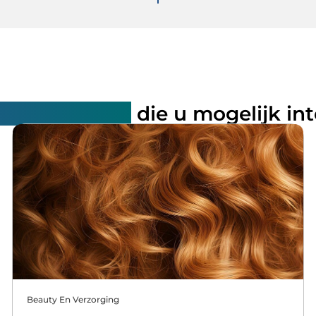
rde artikelen
die u mogelijk in
Beauty En Verzorging