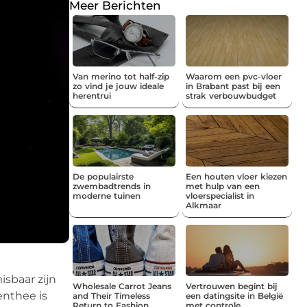
Meer Berichten
Van merino tot half-zip
Waarom een pvc-vloer
zo vind je jouw ideale
in Brabant past bij een
herentrui
strak verbouwbudget
De populairste
Een houten vloer kiezen
zwembadtrends in
met hulp van een
moderne tuinen
vloerspecialist in
Alkmaar
sbaar zijn
Wholesale Carrot Jeans
Vertrouwen begint bij
enthee is
and Their Timeless
een datingsite in België
Return to Fashion
met controle