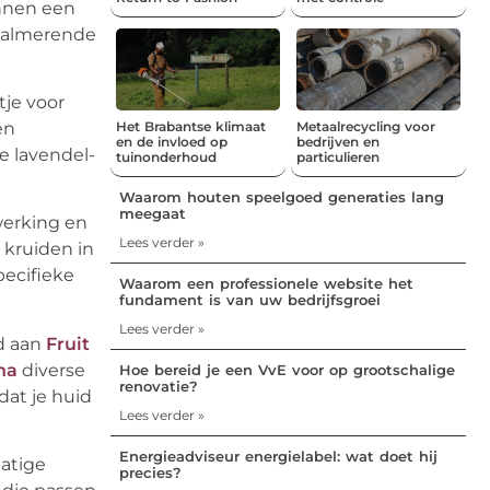
unnen een
 kalmerende
je voor
Het Brabantse klimaat
Metaalrecycling voor
en
en de invloed op
bedrijven en
 lavendel-
tuinonderhoud
particulieren
Waarom houten speelgoed generaties lang
meegaat
werking en
Lees verder »
 kruiden in
pecifieke
Waarom een professionele website het
fundament is van uw bedrijfsgroei
Lees verder »
od aan
Fruit
na
diverse
Hoe bereid je een VvE voor op grootschalige
renovatie?
dat je huid
Lees verder »
Energieadviseur energielabel: wat doet hij
matige
precies?