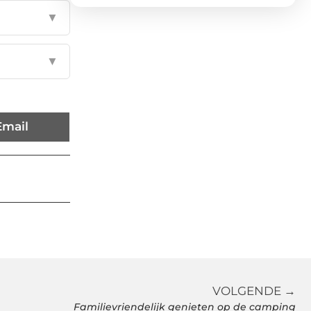
▼
▼
Email
VOLGENDE →
Familievriendelijk genieten op de camping