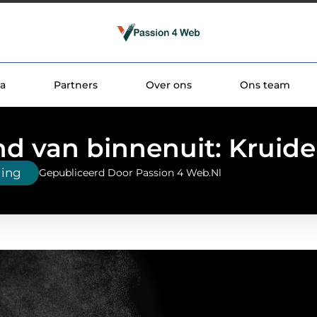
a
Partners
Over ons
Ons team
d van binnenuit: Kruid
ging
Gepubliceerd Door Passion 4 Web.nl