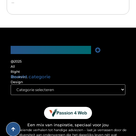
...
Main Links
Website Linkbuilding: De Sleutel tot Meer Online Zichtbaarheid
Verdien Geld met je Website: Ontgrendel het Verdienpotentieel van je Online Platform
@2025
All
Right
Bericht categorie
Reserved.
Design
by
www.passion4web.nl.
Een mix van inspiratie, speciaal voor jou
Van boeiende verhalen tot handige adviezen – laat je verrassen door de
diversiteit aan onderwerpen die het dagelijks leven nét wat