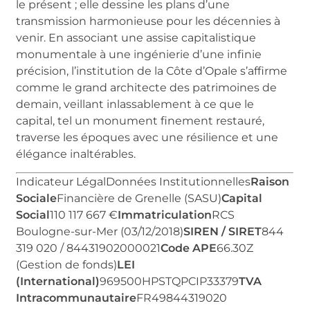
le présent ; elle dessine les plans d’une
transmission harmonieuse pour les décennies à
venir. En associant une assise capitalistique
monumentale à une ingénierie d’une infinie
précision, l’institution de la Côte d’Opale s’affirme
comme le grand architecte des patrimoines de
demain, veillant inlassablement à ce que le
capital, tel un monument finement restauré,
traverse les époques avec une résilience et une
élégance inaltérables.
Indicateur LégalDonnées Institutionnelles
Raison
Sociale
Financière de Grenelle (SASU)
Capital
Social
110 117 667 €
Immatriculation
RCS
Boulogne-sur-Mer (03/12/2018)
SIREN / SIRET
844
319 020 / 84431902000021
Code APE
66.30Z
(Gestion de fonds)
LEI
(International)
969500HPSTQPCIP33379
TVA
Intracommunautaire
FR49844319020