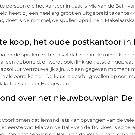
 persoon die het kantoor in gaat is Mia van de Bal – van 
eld heeft zij een heel erg groot en uitgebreid takenpakk
ag doet is de rommel, de spullen opruimen. Makelaarsk
te koop, het oude postkantoor in 
ard de spullen en het afval dat zich in de ruime kamer
alleen geborreld, er wordt ook flink gekletst en gepraat,
e absoluut vertrouwelijk zijn. Op een gegeven moment 
 als borrelkamer. De keus is daarbij gevallen op een m
Makelaarskantoor Hoogeveen.
avond over het nieuwbouwplan De 
 voorkomen dat iemand iets kan opvangen van de vele
 eerste wat Mia van de Bal – van de Bol doet is sortere
op. Dan gaat Mia van de Bal – van de Bol alle afval scheide