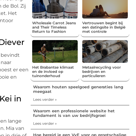
de Bol. Zij
et. Het
antoor
Wholesale Carrot Jeans
Vertrouwen begint bij
and Their Timeless
een datingsite in België
Return to Fashion
met controle
Diever
 bevindt
 naar
Het Brabantse klimaat
Metaalrecycling voor
moest er een
en de invloed op
bedrijven en
tuinonderhoud
particulieren
ooie en
Waarom houten speelgoed generaties lang
meegaat
Kei in
Lees verder »
Waarom een professionele website het
fundament is van uw bedrijfsgroei
 en lange
Lees verder »
n. Mia van
Hoe bereid je een VvE voor op grootschalige
n in drie of