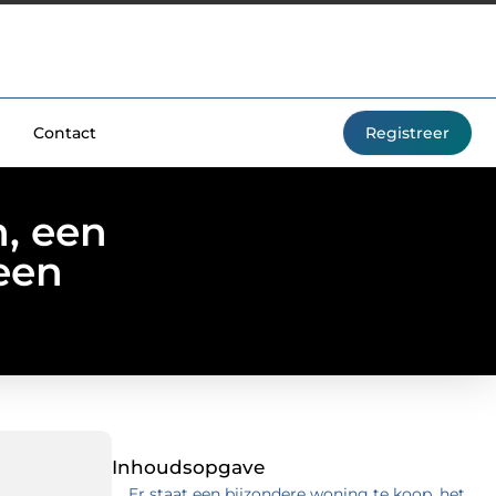
Contact
Registreer
, een
een
Inhoudsopgave
Er staat een bijzondere woning te koop, het