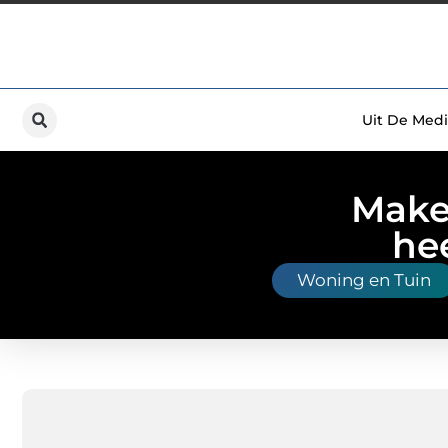
Uit De Medi
Make
he
Woning en Tuin