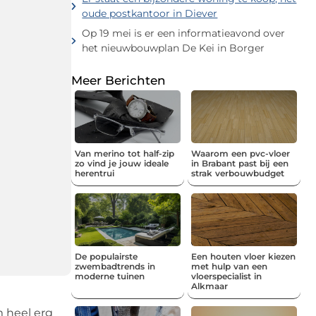
oude postkantoor in Diever
Op 19 mei is er een informatieavond over
het nieuwbouwplan De Kei in Borger
Meer Berichten
Van merino tot half-zip
Waarom een pvc-vloer
zo vind je jouw ideale
in Brabant past bij een
herentrui
strak verbouwbudget
De populairste
Een houten vloer kiezen
zwembadtrends in
met hulp van een
moderne tuinen
vloerspecialist in
Alkmaar
m heel erg