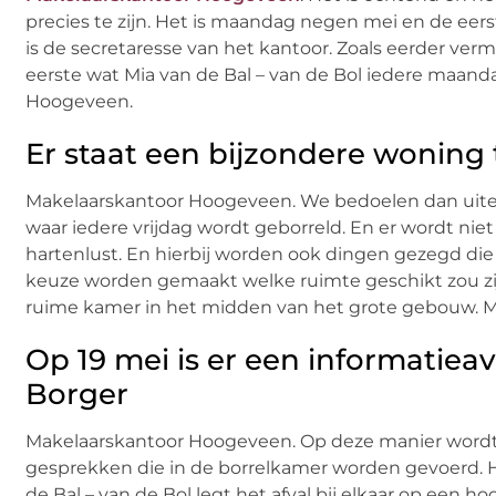
precies te zijn. Het is maandag negen mei en de eerste
is de secretaresse van het kantoor. Zoals eerder verm
eerste wat Mia van de Bal – van de Bol iedere maand
Hoogeveen.
Er staat een bijzondere woning 
Makelaarskantoor Hoogeveen. We bedoelen dan uitera
waar iedere vrijdag wordt geborreld. En er wordt niet 
hartenlust. En hierbij worden ook dingen gezegd di
keuze worden gemaakt welke ruimte geschikt zou zijn
ruime kamer in het midden van het grote gebouw. 
Op 19 mei is er een informatie
Borger
Makelaarskantoor Hoogeveen. Op deze manier wordt
gesprekken die in de borrelkamer worden gevoerd. Het
de Bal – van de Bol legt het afval bij elkaar op een ho