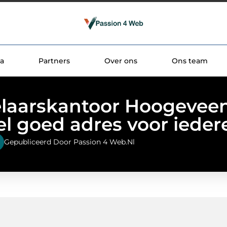
a
Partners
Over ons
Ons team
laarskantoor Hoogeveen
el goed adres voor ieder
Gepubliceerd Door Passion 4 Web.nl