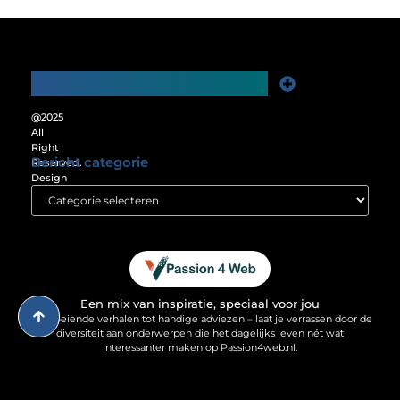
Main Links
Website Linkbuilding: De Sleutel tot Meer Online Zichtbaarheid
Verdien Geld met je Website: Ontgrendel het Verdienpotentieel van je Online Platform
@2025
All
Right
Bericht categorie
Reserved.
Design
by
www.passion4web.nl.
Een mix van inspiratie, speciaal voor jou
Van boeiende verhalen tot handige adviezen – laat je verrassen door de
diversiteit aan onderwerpen die het dagelijks leven nét wat
interessanter maken op Passion4web.nl.