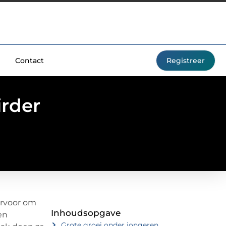
Contact
Registreer
rder
ervoor om
Inhoudsopgave
en
Grote groei onder jongeren