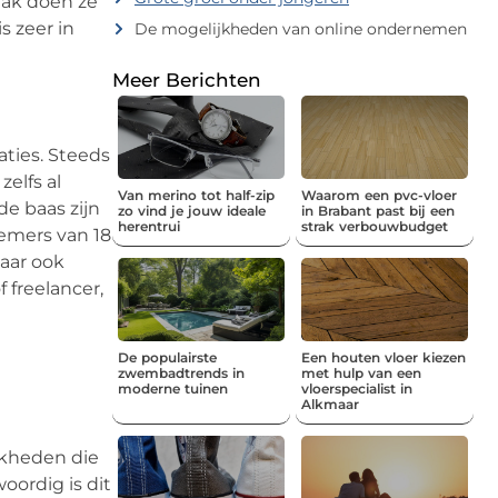
aak doen ze
s zeer in
De mogelijkheden van online ondernemen
Meer Berichten
aties. Steeds
elfs al
Van merino tot half-zip
Waarom een pvc-vloer
e baas zijn
zo vind je jouw ideale
in Brabant past bij een
herentrui
strak verbouwbudget
nemers van 18
maar ook
 freelancer,
De populairste
Een houten vloer kiezen
zwembadtrends in
met hulp van een
moderne tuinen
vloerspecialist in
Alkmaar
jkheden die
ordig is dit