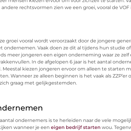
r mensen kiezen ervoor om voor zichzelf te starten. V
ij andere rechtsvormen zien we een groei, vooral de VOF i
eze groei vooral wordt veroorzaakt door de jongere gener
 ondernemen. Vaak doen ze dit al tijdens hun studie of z
eds meer jongeren een eigen onderneming waar ze zelf d
vakkenvullen. In de afgelopen 6 jaar is het aantal onder
. Meestal kiezen jongeren ervoor om alleen te starten 
en. Wanneer ze alleen beginnen is het vaak als ZZP’er of
 zich graag met gelijkgestemden.
ondernemen
 aantal ondernemers is te herleiden naar de vele mogeli
kijken wanneer je een
eigen bedrijf starten
wou. Tegenwo