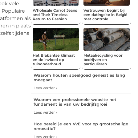
ook vele
Wholesale Carrot Jeans
Vertrouwen begint bij
 Populaire
and Their Timeless
een datingsite in België
latformen als
Return to Fashion
met controle
nen in plaats
elfs tijdens
Het Brabantse klimaat
Metaalrecycling voor
en de invloed op
bedrijven en
tuinonderhoud
particulieren
Waarom houten speelgoed generaties lang
meegaat
Lees verder »
Waarom een professionele website het
fundament is van uw bedrijfsgroei
Lees verder »
Hoe bereid je een VvE voor op grootschalige
renovatie?
Lees verder »