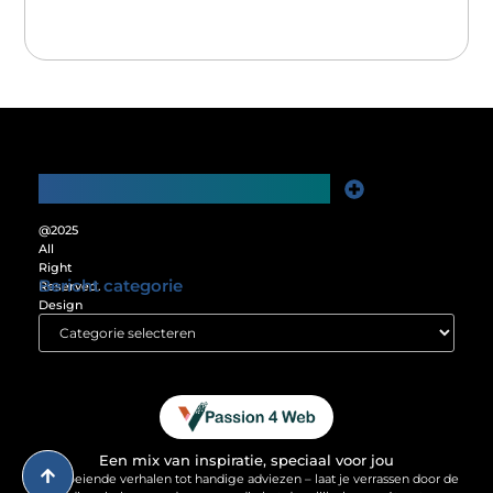
Main Links
Website Linkbuilding: De Sleutel tot Meer Online Zichtbaarheid
Verdien Geld met je Website: Ontgrendel het Verdienpotentieel van je Online Platform
@2025
All
Right
Bericht categorie
Reserved.
Design
by
www.passion4web.nl.
Een mix van inspiratie, speciaal voor jou
Van boeiende verhalen tot handige adviezen – laat je verrassen door de