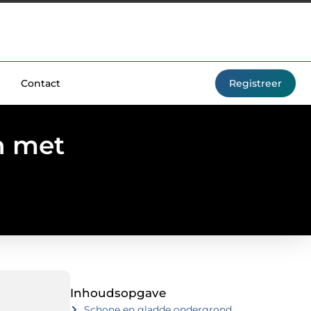
Contact
Registreer
n met
Inhoudsopgave
Schone en gladde ondergrond