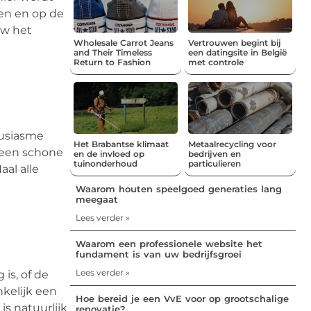
ken en op de
uw het
Wholesale Carrot Jeans
Vertrouwen begint bij
and Their Timeless
een datingsite in België
Return to Fashion
met controle
ousiasme
Het Brabantse klimaat
Metaalrecycling voor
r een schone
en de invloed op
bedrijven en
tuinonderhoud
particulieren
aal alle
Waarom houten speelgoed generaties lang
meegaat
Lees verder »
Waarom een professionele website het
fundament is van uw bedrijfsgroei
Lees verder »
 is, of de
kelijk een
Hoe bereid je een VvE voor op grootschalige
is natuurlijk
renovatie?