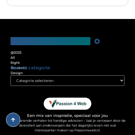
Main Links
Website Linkbuilding: De Sleutel tot Meer Online Zichtbaarheid
Verdien Geld met je Website: Ontgrendel het Verdienpotentieel van je Online Platform
@2025
All
Right
Bericht categorie
Reserved.
Design
by
www.passion4web.nl.
Een mix van inspiratie, speciaal voor jou
Van boeiende verhalen tot handige adviezen – laat je verrassen door de
diversiteit aan onderwerpen die het dagelijks leven nét wat
interessanter maken op Passion4web.nl.