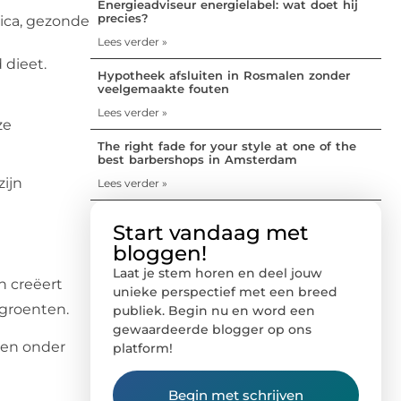
Energieadviseur energielabel: wat doet hij
precies?
ica, gezonde
Lees verder »
dieet.
Hypotheek afsluiten in Rosmalen zonder
veelgemaakte fouten
Lees verder »
ze
The right fade for your style at one of the
best barbershops in Amsterdam
zijn
Lees verder »
Start vandaag met
bloggen!
Laat je stem horen en deel jouw
n creëert
unieke perspectief met een breed
 groenten.
publiek. Begin nu en word een
gewaardeerde blogger op ons
ten onder
platform!
Begin met schrijven