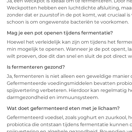
Ja, een weckpot is ideaal om te fermenteren. Door h
Weckpotten hebben een luchtdichte afsluiting, maar
zonder dat er zuurstof in de pot komt, wat cruciaal i
schoon is om ongewenste bacteriën te voorkomen.
Mag je een pot openen tijdens fermentatie?
Hoewel het verleidelijk kan zijn om tijdens het ferm
min mogelijk te openen. Wanneer je de pot opent, laa
wilt proeven, doe dit dan snel en sluit de pot direct w
Is fermenteren gezond?
Ja, fermenteren is niet alleen een geweldige manier
Gefermenteerde voedingsmiddelen bevatten probioti
spijsvertering verbeteren. Hierdoor kan regelmatig 
darmgezondheid en immuunsysteem.
Wat doet gefermenteerd eten met je lichaam?
Gefermenteerd voedsel, zoals yoghurt en zuurkool, h
probiotica die ontstaan tijdens fermentatie kunnen
spijsvertering en algehele gezondheid. Bovendien 