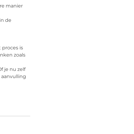
re manier
in de
proces is
anken zoals
je nu zelf
 aanvulling