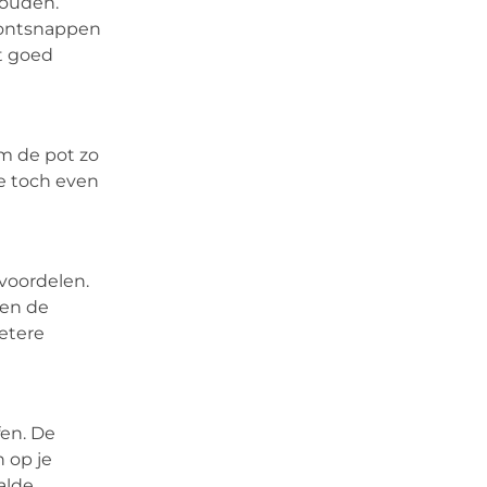
houden.
 ontsnappen
ot goed
om de pot zo
je toch even
voordelen.
 en de
etere
fen. De
 op je
alde