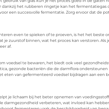
et gebruik van glas kun je het proces goed in de gaten 
 dankzij het rubberen ringetje kan het fermentatiegas
s voor een succesvolle fermentatie. Zorg ervoor dat de p
enteren even te spieken of te proeven, is het het beste 
t je zuurstof binnen, wat het proces kan verstoren. Als 
eer af.
 om voedsel te bewaren, het biedt ook veel gezondheids
ca, gezonde bacteriën die de darmflora ondersteunen
het eten van gefermenteerd voedsel bijdragen aan een b
elpt je lichaam bij het beter opnemen van voedingsstof
 de darmgezondheid verbeteren, wat invloed kan hebben
verhoogt fermenteren vaak de beschikbaarheid van bepa