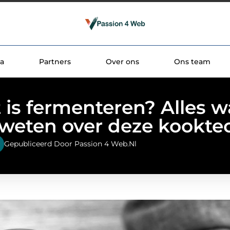
a
Partners
Over ons
Ons team
 is fermenteren? Alles wa
weten over deze kookte
Gepubliceerd Door Passion 4 Web.nl