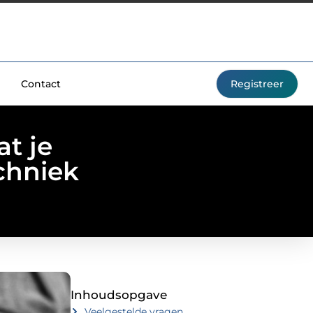
Contact
Registreer
t je
chniek
Inhoudsopgave
Veelgestelde vragen