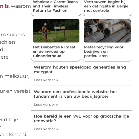
Wholesale Carrot Jeans
Vertrouwen begint bij
n is
, waarom
and Their Timeless
een datingsite in België
Return to Fashion
met controle
om suikers
sschien
Het Brabantse klimaat
Metaalrecycling voor
 de
en de invloed op
bedrijven en
tuinonderhoud
particulieren
gere
Waarom houten speelgoed generaties lang
meegaat
in melkzuur,
Lees verder »
r en vereist
Waarom een professionele website het
fundament is van uw bedrijfsgroei
Lees verder »
Hoe bereid je een VvE voor op grootschalige
r dat je
renovatie?
r
Lees verder »
van kimchi.