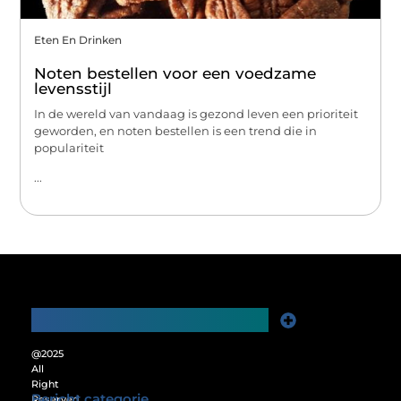
Eten En Drinken
Noten bestellen voor een voedzame
levensstijl
In de wereld van vandaag is gezond leven een prioriteit
geworden, en noten bestellen is een trend die in
populariteit
...
Main Links
Website Linkbuilding: De Sleutel tot Meer Online Zichtbaarheid
Verdien Geld met je Website: Ontgrendel het Verdienpotentieel van je Online Platform
@2025
All
Right
Bericht categorie
Reserved.