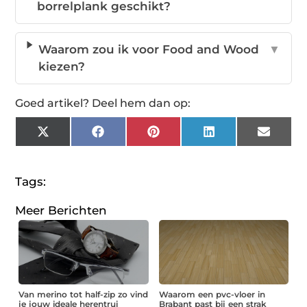
borrelplank geschikt?
Waarom zou ik voor Food and Wood
▼
kiezen?
Goed artikel? Deel hem dan op:
X
Facebook
Pinterest
LinkedIn
Email
(Twitter)
Tags:
Meer Berichten
Van merino tot half-zip zo vind
Waarom een pvc-vloer in
je jouw ideale herentrui
Brabant past bij een strak