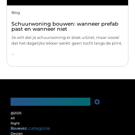
Blog
Schuurwoning bouwen: wanneer prefab
past en wanneer niet
Je wilt dat je schuurwoning er strak uitziet, maar vooral
dat het dagelijks lekker werkt: geen tocht langs de plint,
...
Main Links
Website Linkbuilding: De Sleutel tot Meer Online Zichtbaarheid
Verdien Geld met je Website: Ontgrendel het Verdienpotentieel van je Online Platform
@2025
All
Right
Bericht categorie
Reserved.
Design