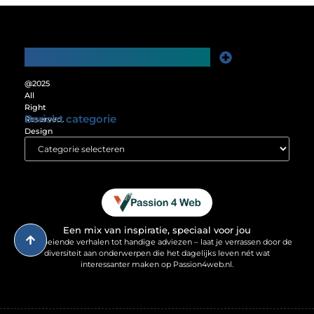
Main Links
Website Linkbuilding: De Sleutel tot Meer Online Zichtbaarheid
Verdien Geld met je Website: Ontgrendel het Verdienpotentieel van je Online Platform
@2025
All
Right
Bericht categorie
Reserved.
Design
by
www.passion4web.nl.
Een mix van inspiratie, speciaal voor jou
Van boeiende verhalen tot handige adviezen – laat je verrassen door de
diversiteit aan onderwerpen die het dagelijks leven nét wat
interessanter maken op Passion4web.nl.