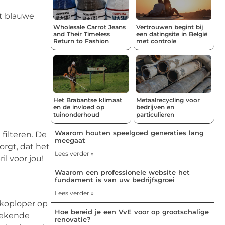
et blauwe
Wholesale Carrot Jeans
Vertrouwen begint bij
and Their Timeless
een datingsite in België
Return to Fashion
met controle
Het Brabantse klimaat
Metaalrecycling voor
en de invloed op
bedrijven en
tuinonderhoud
particulieren
Waarom houten speelgoed generaties lang
 filteren. De
meegaat
zorgt, dat het
Lees verder »
il voor jou!
Waarom een professionele website het
fundament is van uw bedrijfsgroei
Lees verder »
t koploper op
Hoe bereid je een VvE voor op grootschalige
stekende
renovatie?