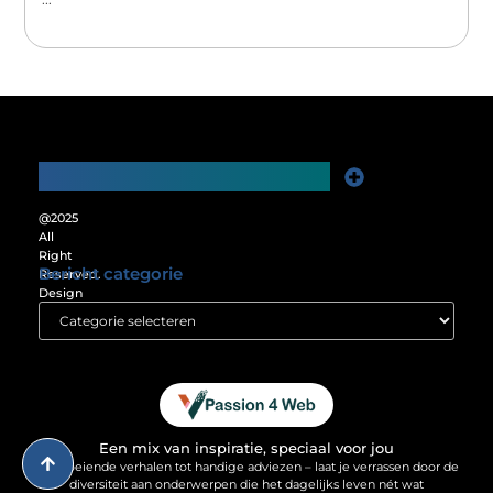
Main Links
Website Linkbuilding: De Sleutel tot Meer Online Zichtbaarheid
Verdien Geld met je Website: Ontgrendel het Verdienpotentieel van je Online Platform
@2025
All
Right
Bericht categorie
Reserved.
Design
by
www.passion4web.nl.
Een mix van inspiratie, speciaal voor jou
Van boeiende verhalen tot handige adviezen – laat je verrassen door de
diversiteit aan onderwerpen die het dagelijks leven nét wat