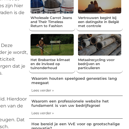
 zijn hier
raden is de
Wholesale Carrot Jeans
Vertrouwen begint bij
and Their Timeless
een datingsite in België
Return to Fashion
met controle
. Deze
der je wordt,
iciteit
Het Brabantse klimaat
Metaalrecycling voor
en de invloed op
bedrijven en
orgen dat je
tuinonderhoud
particulieren
.
Waarom houten speelgoed generaties lang
meegaat
Lees verder »
id. Hierdoor
Waarom een professionele website het
elen van de
fundament is van uw bedrijfsgroei
Lees verder »
heugen. Dat
Hoe bereid je een VvE voor op grootschalige
isch.
renovatie?