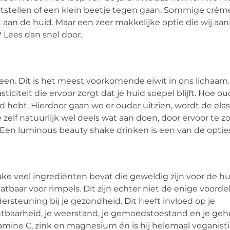
tstellen of een klein beetje tegen gaan. Sommige crèmes
aan de huid. Maar een zeer makkelijke optie die wij aan
? Lees dan snel door.
ageen. Dit is het meest voorkomende eiwit in ons lichaam
iciteit die ervoor zorgt dat je huid soepel blijft. Hoe ou
d hebt. Hierdoor gaan we er ouder uitzien, wordt de elast
 zelf natuurlijk wel deels wat aan doen, door ervoor te z
 Een luminous beauty shake drinken is een van de opties
ke veel ingrediënten bevat die geweldig zijn voor de hu
 vatbaar voor rimpels. Dit zijn echter niet de enige voord
ersteuning bij je gezondheid. Dit heeft invloed op je
chtbaarheid, je weerstand, je gemoedstoestand en je ge
amine C, zink en magnesium én is hij helemaal veganist