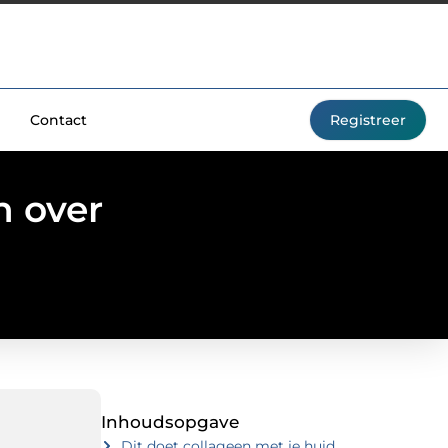
Contact
Registreer
n over
Inhoudsopgave
Dit doet collageen met je huid