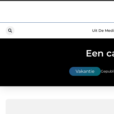
Uit De Medi
Een c
Vakantie
Gepubl