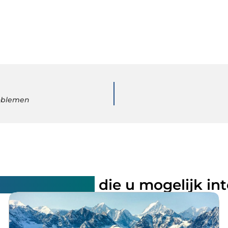
roblemen
rde artikelen
die u mogelijk in