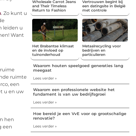
Wholesale Carrot Jeans
Vertrouwen begint bij
and Their Timeless
een datingsite in België
Return to Fashion
met controle
n
. Zo kunt u
de
 leiden u
nnen! Want
Het Brabantse klimaat
Metaalrecycling voor
en de invloed op
bedrijven en
tuinonderhoud
particulieren
Waarom houten speelgoed generaties lang
r ruime
meegaat
ende ruimte
Lees verder »
rco, een
Waarom een professionele website het
et u en uw
fundament is van uw bedrijfsgroei
Lees verder »
Hoe bereid je een VvE voor op grootschalige
renovatie?
an hen
g een
Lees verder »
n