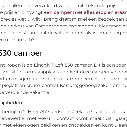
k te allen tijde verzekerd van een uitstekende prijs-
ke prijs én ontvangt
een camper met alles erop en eraa
h precies wat u wilt? Breng daarom snel een bezoek aan 
medewerkers van Campergenot ontvangen u hier graag en
oop hebben staan. Laat de vakantiepret alvast maar begi
n uitje an sich?
 530 camper
unt kopen is de Elnagh T-Loft 530 camper. Dit is een zee
 Met vijf zit- en slaapplaatsen biedt deze camper voldo
mfort en reisgemak bevat deze camper een ingebouwde ai
enspiegels en cruise-control. Kortom; genoeg zaken om h
welverdiende vakantie.
lijkheden
 bedrijf in ’s-Heer Abtskerke, te Zeeland? Laat dit dan a
medewerker met wie u in contact komt, maakt dan graa
r met eigen ogen bekijken en ontdekken en kunt u ee