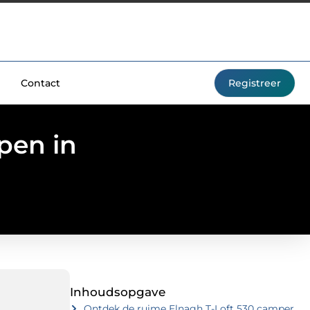
Contact
Registreer
pen in
Inhoudsopgave
Ontdek de ruime Elnagh T-Loft 530 camper