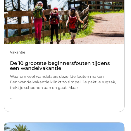
Vakantie
De 10 grootste beginnersfouten tijdens
een wandelvakantie
Waarom veel wandelaars dezelfde fouten maken
Een wandelvakantie klinkt zo simpel. Je pakt je rugzak,
trekt je schoenen aan en gaat. Maar
...