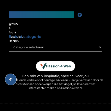
Main Links
Website Linkbuilding: De Sleutel tot Meer Online Zichtbaarheid
Verdien Geld met je Website: Ontgrendel het Verdienpotentieel van je Online Platform
@2025
All
Right
Bericht categorie
Reserved.
Design
by
www.passion4web.nl.
Een mix van inspiratie, speciaal voor jou
Van boeiende verhalen tot handige adviezen – laat je verrassen door de
diversiteit aan onderwerpen die het dagelijks leven nét wat
interessanter maken op Passion4web.nl.