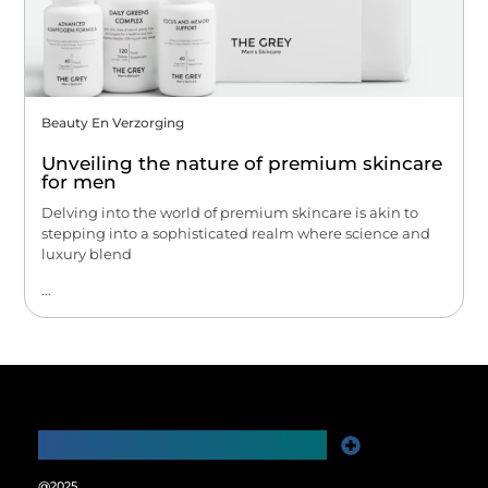
Beauty En Verzorging
Unveiling the nature of premium skincare
for men
Delving into the world of premium skincare is akin to
stepping into a sophisticated realm where science and
luxury blend
...
Main Links
Website Linkbuilding: De Sleutel tot Meer Online Zichtbaarheid
Verdien Geld met je Website: Ontgrendel het Verdienpotentieel van je Online Platform
@2025