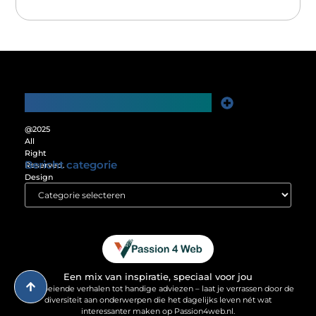
Main Links
Website Linkbuilding: De Sleutel tot Meer Online Zichtbaarheid
Verdien Geld met je Website: Ontgrendel het Verdienpotentieel van je Online Platform
@2025
All
Right
Bericht categorie
Reserved.
Design
by
www.passion4web.nl.
Een mix van inspiratie, speciaal voor jou
Van boeiende verhalen tot handige adviezen – laat je verrassen door de
diversiteit aan onderwerpen die het dagelijks leven nét wat
interessanter maken op Passion4web.nl.