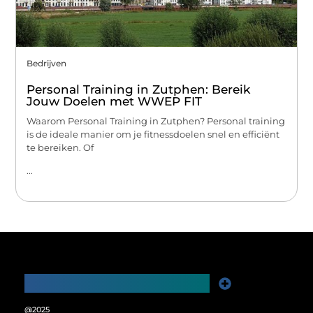
Bedrijven
Personal Training in Zutphen: Bereik
Jouw Doelen met WWEP FIT
Waarom Personal Training in Zutphen? Personal training
is de ideale manier om je fitnessdoelen snel en efficiënt
te bereiken. Of
...
Main Links
Website Linkbuilding: De Sleutel tot Meer Online Zichtbaarheid
Verdien Geld met je Website: Ontgrendel het Verdienpotentieel van je Online Platform
@2025